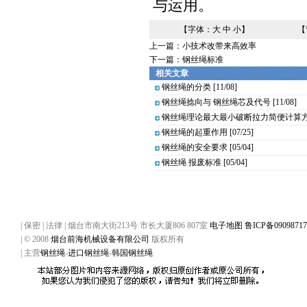
与运用。
【字体：
大
中
小
】
【
上一篇：
小技术改带来高效率
下一篇：
钢丝绳标准
相关文章
钢丝绳的分类
[11/08]
钢丝绳捻向与 钢丝绳芯及代号
[11/08]
钢丝绳理论最大最小破断拉力简便计算
钢丝绳的起重作用
[07/25]
钢丝绳的安全要求
[05/04]
钢丝绳 报废标准
[05/04]
| 保密 | 法律 | 烟台市南大街213号 市长大厦806 807室
电子地图
鲁ICP备0909871
| © 2008
烟台前海机械设备有限公司
版权所有
| 主营
钢丝绳
-
进口钢丝绳
-
韩国钢丝绳