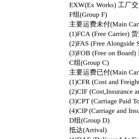
EXW(Ex Works) 工厂
F组(Group F)
主要运费未付(Main Carria
(1)FCA (Free Carrie
(2)FAS (Free Alongs
(3)FOB (Free on Bo
C组(Group C)
主要运费已付(Main Carria
(1)CFR (Cost and Fr
(2)CIF (Cost,Insura
(3)CPT (Carriage P
(4)CIP (Carriage a
D组(Group D)
抵达(Arrival)