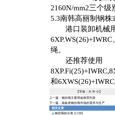
2160N/mm2三个
5.3南韩高丽制钢
港口装卸机械用钢丝绳推
6XP.WS(26)+IW
绳。
还推荐使用
8XP.Fi(25)+IWRC,8
和6XWS(26)+I
【字体：
大
中
小
】
上一篇：
钢丝绳主要用途推荐列表
下一篇：
操纵类钢丝绳市场的需求与生产
相关文章
钢丝绳的分类
[11/08]