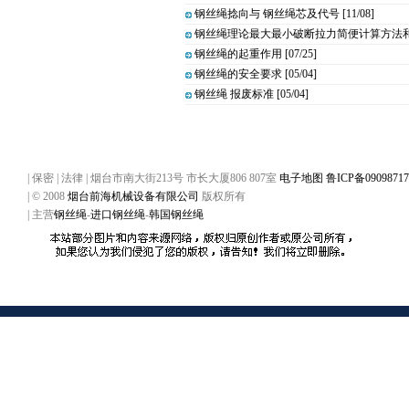
钢丝绳捻向与 钢丝绳芯及代号
[11/08]
钢丝绳理论最大最小破断拉力简便计算方法
钢丝绳的起重作用
[07/25]
钢丝绳的安全要求
[05/04]
钢丝绳 报废标准
[05/04]
| 保密 | 法律 | 烟台市南大街213号 市长大厦806 807室
电子地图
鲁ICP备0909871
| © 2008
烟台前海机械设备有限公司
版权所有
| 主营
钢丝绳
-
进口钢丝绳
-
韩国钢丝绳